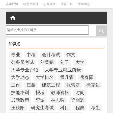
高考经验
研究生考试
职业资格
建筑工程
大学动态
会计考试
教师资格
公务员考试
中考
技能培训
请输入查找的关键字
知识点
专业
中考
会计考试
作文
公务员考试
刘美娟
句子
大学
大学专业介绍
大学专业就业前景
大学动态
大学排名
孟凡霖
岳春阳
工作
庄鑫
建筑工程
张雪娇
徐克达
技能培训
报考
教师资格
时间
最新政策
李傲
林志强
梁羽辉
王秋阳
研究生考试
科目
程爽
考生