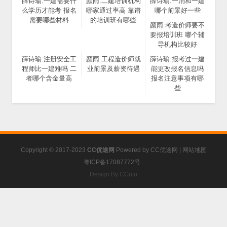
薛诗瑜:一建需要什
颜雨:二建培训机构
薛诗瑜:一消和一建
么学历才能考 报名
哪家通过率高 靠谱
哪个前景好一些
需要哪些材料
的培训班有哪些
颜雨:考造价师要不
要报培训班 哪个辅
导机构比较好
薛诗瑜:注册安全工
颜雨:工程造价师就
薛诗瑜:报考过一建
程师比一建难吗 二
业前景及薪资待遇
能更改报名信息吗
者哪个含金量高
报名注意事项有哪
些
Copyright © 2017-2023
CC优途网
Powered by
CC优途网
|
网站地图
粤ICP备17087772号
.
Design By CCutu