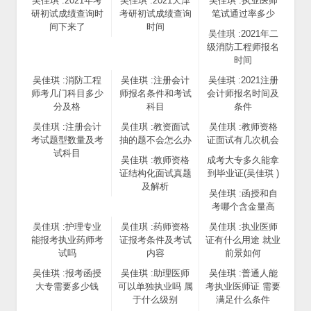
吴佳琪 :2021年考
吴佳琪 :2021天津
吴佳琪 :执业医师
研初试成绩查询时
考研初试成绩查询
笔试通过率多少
间下来了
时间
吴佳琪 :2021年二
级消防工程师报名
时间
吴佳琪 :消防工程
吴佳琪 :注册会计
吴佳琪 :2021注册
师考几门科目多少
师报名条件和考试
会计师报名时间及
分及格
科目
条件
吴佳琪 :注册会计
吴佳琪 :教资面试
吴佳琪 :教师资格
考试题型数量及考
抽的题不会怎么办
证面试有几次机会
试科目
吴佳琪 :教师资格
成考大专多久能拿
证结构化面试真题
到毕业证(吴佳琪 )
及解析
吴佳琪 :函授和自
考哪个含金量高
吴佳琪 :护理专业
吴佳琪 :药师资格
吴佳琪 :执业医师
能报考执业药师考
证报考条件及考试
证有什么用途 就业
试吗
内容
前景如何
吴佳琪 :报考函授
吴佳琪 :助理医师
吴佳琪 :普通人能
大专需要多少钱
可以单独执业吗 属
考执业医师证 需要
于什么级别
满足什么条件