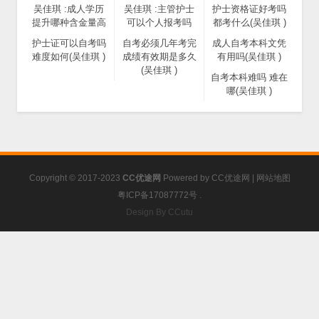
吴佳琪 :成人学历
吴佳琪 :主管护士
护士资格证好考吗
提升哪种含金量高
可以个人报考吗
都考什么(吴佳琪 )
护士证可以自考吗
自考必须几年考完
成人自考本科文凭
难度如何(吴佳琪 )
成绩有效期是多久
有用吗(吴佳琪 )
(吴佳琪 )
自考本科难吗 难在
哪(吴佳琪 )
Copyright © 2017-2023
CC优途网
Powered by
CC优途网
|
网站地图
粤ICP备17087772号
.
Design By CCutu