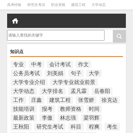
高考经验
研究生考试
职业资格
建筑工程
大学动态
会计考试
教师资格
公务员考试
中考
技能培训
请输入查找的关键字
知识点
专业
中考
会计考试
作文
公务员考试
刘美娟
句子
大学
大学专业介绍
大学专业就业前景
大学动态
大学排名
孟凡霖
岳春阳
工作
庄鑫
建筑工程
张雪娇
徐克达
技能培训
报考
教师资格
时间
最新政策
李傲
林志强
梁羽辉
王秋阳
研究生考试
科目
程爽
考生