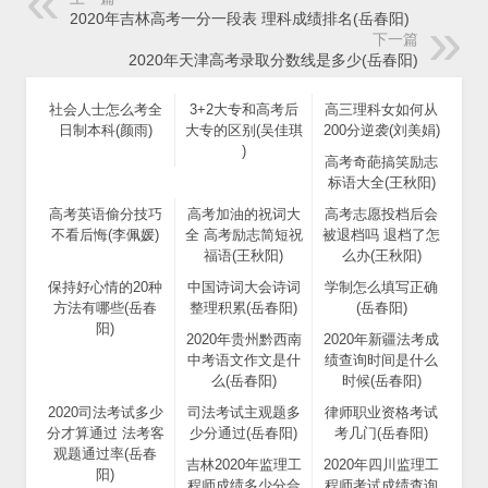
2020年吉林高考一分一段表 理科成绩排名(岳春阳)
下一篇
2020年天津高考录取分数线是多少(岳春阳)
社会人士怎么考全
3+2大专和高考后
高三理科女如何从
日制本科(颜雨)
大专的区别(吴佳琪
200分逆袭(刘美娟)
)
高考奇葩搞笑励志
标语大全(王秋阳)
高考英语偷分技巧
高考加油的祝词大
高考志愿投档后会
不看后悔(李佩媛)
全 高考励志简短祝
被退档吗 退档了怎
福语(王秋阳)
么办(王秋阳)
保持好心情的20种
中国诗词大会诗词
学制怎么填写正确
方法有哪些(岳春
整理积累(岳春阳)
(岳春阳)
阳)
2020年贵州黔西南
2020年新疆法考成
中考语文作文是什
绩查询时间是什么
么(岳春阳)
时候(岳春阳)
2020司法考试多少
司法考试主观题多
律师职业资格考试
分才算通过 法考客
少分通过(岳春阳)
考几门(岳春阳)
观题通过率(岳春
吉林2020年监理工
2020年四川监理工
阳)
程师成绩多少分合
程师考试成绩查询