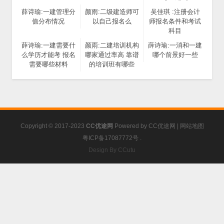
薛诗瑜:一建管理分
颜雨:二级建造师可
吴佳琪 :注册会计
值分布情况
以自己报名么
师报名条件和考试
科目
薛诗瑜:一建需要什
颜雨:二建培训机构
薛诗瑜:一消和一建
么学历才能考 报名
哪家通过率高 靠谱
哪个前景好一些
需要哪些材料
的培训班有哪些
Copyright © 2017-2023
CC优途网
Powered by
CC优途网
|
网站地图
粤ICP备17087772号
.
Design By CCutu