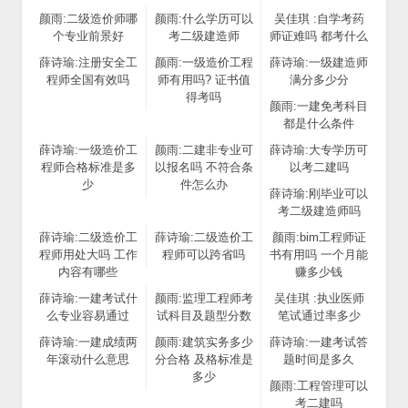
颜雨:二级造价师哪
颜雨:什么学历可以
吴佳琪 :自学考药
个专业前景好
考二级建造师
师证难吗 都考什么
薛诗瑜:注册安全工
颜雨:一级造价工程
薛诗瑜:一级建造师
程师全国有效吗
师有用吗? 证书值
满分多少分
得考吗
颜雨:一建免考科目
都是什么条件
薛诗瑜:一级造价工
颜雨:二建非专业可
薛诗瑜:大专学历可
程师合格标准是多
以报名吗 不符合条
以考二建吗
少
件怎么办
薛诗瑜:刚毕业可以
考二级建造师吗
薛诗瑜:二级造价工
薛诗瑜:二级造价工
颜雨:bim工程师证
程师用处大吗 工作
程师可以跨省吗
书有用吗 一个月能
内容有哪些
赚多少钱
薛诗瑜:一建考试什
颜雨:监理工程师考
吴佳琪 :执业医师
么专业容易通过
试科目及题型分数
笔试通过率多少
薛诗瑜:一建成绩两
颜雨:建筑实务多少
薛诗瑜:一建考试答
年滚动什么意思
分合格 及格标准是
题时间是多久
多少
颜雨:工程管理可以
考二建吗