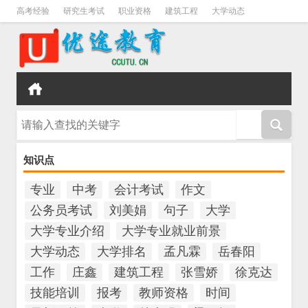
高考经验
研究生考试
职业资格
建筑工程
大学动态
会计考试
教师资格
公务员考试
中考
技能培训
请输入查找的关键字
知识点
专业
中考
会计考试
作文
公务员考试
刘美娟
句子
大学
大学专业介绍
大学专业就业前景
大学动态
大学排名
孟凡霖
岳春阳
工作
庄鑫
建筑工程
张雪娇
徐克达
技能培训
报考
教师资格
时间