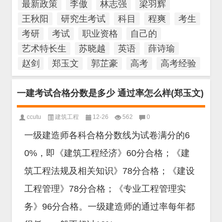
最新政策
李傲
林志强
梁羽辉
王秋阳
研究生考试
科目
程爽
考生
考研
考试
职业资格
自己的
艺术特长生
苏晓越
英语
薛诗瑜
赵剑
郑玉文
郭芷豪
高考
高考经验
一建考试合格分数是多少 通过率怎么样(郑玉文)
ccutu
建筑工程
12-26
562
0
一级建造师各科合格分数线为试卷满分的6
0%，即《建筑工程经济》60分合格；《建
筑工程法规及相关知识》78分合格；《建设
工程管理》78分合格；《专业工程管理实
务》96分合格。一级建造师的通过率每年都